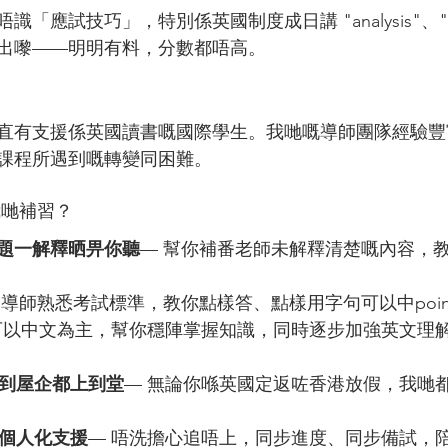
應試技巧」，特別係英國制度成日講 "analysis"、"eva
出嚟——明明有料，分數都唔高。
demy 一直有支援係英國讀書嘅國際學生。我哋嘅導師團隊經
課程所遇到嘅轉變同困難。
我哋補習？
，一題一解釋晒畀你聽
— 幫你補番老師未解釋清楚嘅內容，
 導師熟悉考試標準，教你點樣答、點樣用字句可以中poin
可以中文為主，幫你穩陣掌握知識，同時逐步加強英文理
到屋企都上到堂
— 無論你喺英國定返咗香港放假，我哋
個人化支援
— 唔洗擔心追唔上，同步進度、同步備試，