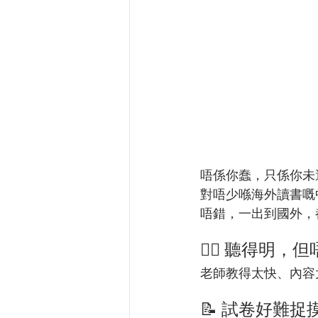
唔係你蠢，只係你未
對唔少喺海外讀書嘅
唔錯，一出到國外，
😵‍💫 聽得明
老師教得太快、內容
📝 試卷好難