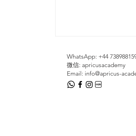
WhatsApp: +44 73898815
微信: apricusacademy
Email: info@apricus-aca
【試堂優惠】銅鑼灣 IB/A-
Level/IGCSE 補習