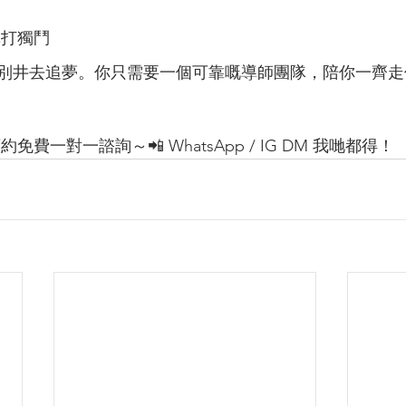
單打獨鬥
別井去追夢。你只需要一個可靠嘅導師團隊，陪你一齊走
免費一對一諮詢～📲 WhatsApp / IG DM 我哋都得！