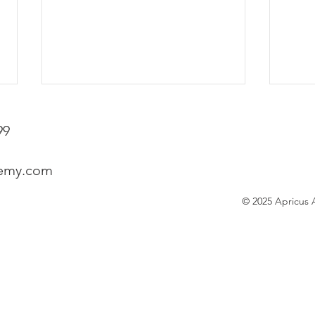
99
demy.com
© 2025 Apric
醫科／牙科申請者注意：什麼
👩‍
是 Shadowing？為什麼這麼重
新 
要？