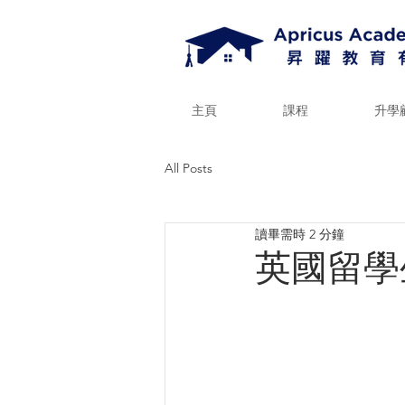
主頁
課程
升學
All Posts
讀畢需時 2 分鐘
英國留學