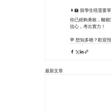
👩‍🏫 留學生唔需要
你已經夠勇敢，離鄉
信心，考出實力！
💬 想知多啲？歡迎預約
最新文章