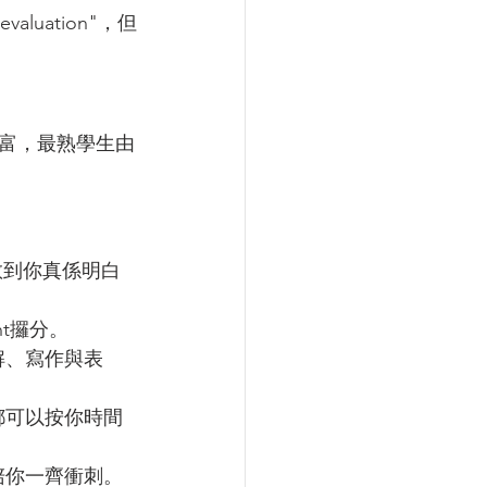
luation"，但
驗豐富，最熟學生由
教到你真係明白
t攞分。
解、寫作與表
都可以按你時間
陪你一齊衝刺。