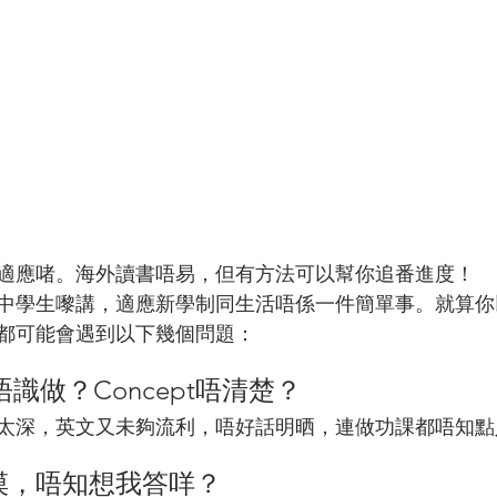
適應啫。海外讀書唔易，但有方法可以幫你追番進度！
中學生嚟講，適應新學制同生活唔係一件簡單事。就算你
都可能會遇到以下幾個問題：
，但唔識做？Concept唔清楚？
太深，英文又未夠流利，唔好話明晒，連做功課都唔知點
捉摸，唔知想我答咩？