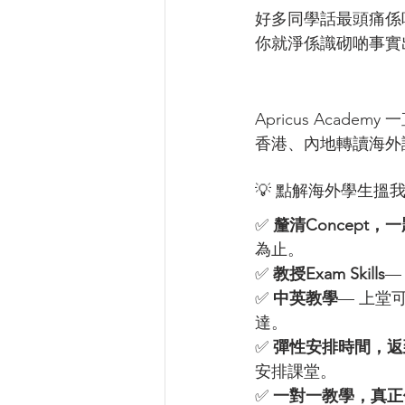
好多同學話最頭痛係唔識「
你就淨係識砌啲事實
Apricus Aca
香港、內地轉讀海外
💡 點解海外學生搵
✅ 
釐清Concept
為止。
✅ 
教授Exam Skills
—
✅ 
中英教學
— 上堂
達。
✅ 
彈性安排時間，返
安排課堂。
✅ 
一對一教學，真正