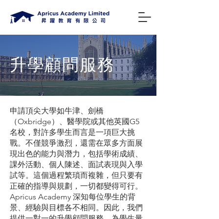
升學顧問服務
申請頂尖大學如牛津、劍橋
（Oxbridge）、醫學院或其他英國G5
名校，對許多學生而言是一項巨大挑
戰。不僅競爭激烈，還需在眾多方面展
現出色的能力與潛力，包括學術成績、
課外活動、個人陳述、面試表現與入學
試等。這個過程繁瑣而複雜，但只要有
正確的指導與規劃，一切都變得可行。
Apricus Academy 深知每位學生的背
景、經驗與目標各不相同。因此，我們
提供一對一的升學顧問服務，為學生量