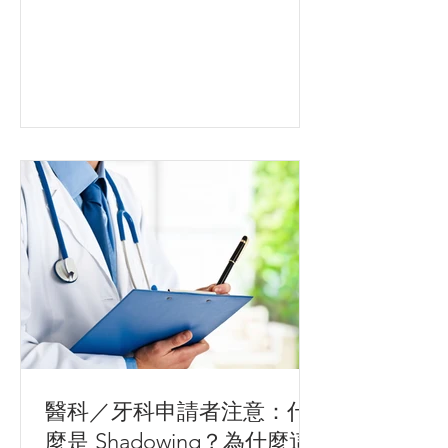
全面提升學術表現！📚✨ 我們的學生來
自多間頂尖國際學校，包括：SIS、
HKIS、Harrow、VSA、Kellett、WIS、
STC 等。 👨‍🏫 專業導師團隊 —
Apricus Academy 的導師團隊均具備深
厚學術背景與豐富教學經驗，包括博士
級導師，現職大學及中學教師等。他們
熟悉課程要求，精通考試技巧，善於因
材施教。我們亦提供教材與練習，確保
學生在課堂內外都能有效吸收與應用所
學。 💡 課程特色 ✅ 科目涵蓋廣泛： 科
學、數學、英文、經濟、商業、電腦科
學、地理、心理學等 ✅ 地點便利：位於
銅鑼灣利園一期 ✅ 一對一專屬教學：度
身訂造，針對性強 ✅ 配套資源齊全：提
供適合學生程度的教材與練習 ✅ 涵蓋考
試策略、學習規劃及補底建議 📊 學生
醫科／牙科申請者注意：什
成績表現卓越 在2025年公開試，100%
麼是 Shadowing？為什麼這
學生達到 IB 5+、IGCSE 6/B+、A Level